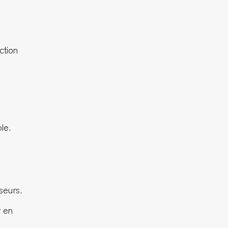
ction
le.
seurs.
r en