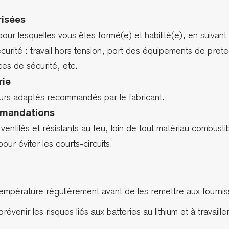
risées
our lesquelles vous êtes formé(e) et habilité(e), en suivant
urité : travail hors tension, port des équipements de prote
ces de sécurité, etc.
rie
eurs adaptés recommandés par le fabricant.
ommandations
ntilés et résistants au feu, loin de tout matériau combustib
ur éviter les courts-circuits.
r température régulièrement avant de les remettre aux fournis
enir les risques liés aux batteries au lithium et à travaille