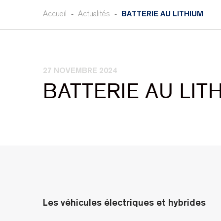
Accueil
Actualités
BATTERIE AU LITHIUM
-
-
POSTED
27 NOVEMBRE 2024
ON
BATTERIE AU LIT
Les véhicules électriques et hybrides