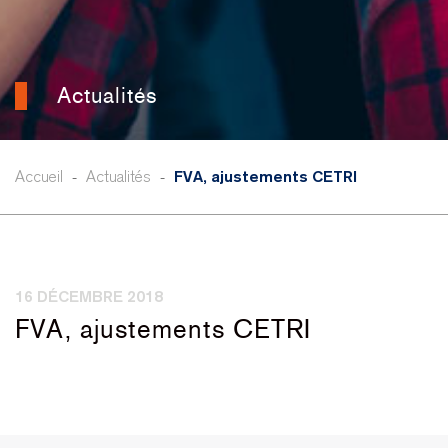
Actualités
Accueil
Actualités
FVA, ajustements CETRI
-
-
POSTED
16 DÉCEMBRE 2018
ON
FVA, ajustements CETRI